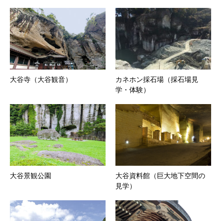
大谷寺（大谷観音）
カネホン採石場（採石場見
学・体験）
大谷景観公園
大谷資料館（巨大地下空間の
見学）