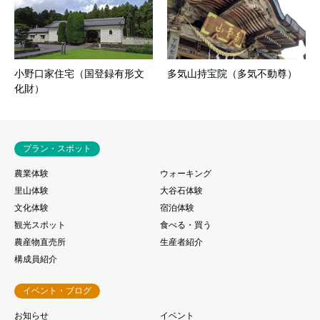
小野口家住宅（国登録有形文
多気山持宝院（多気不動尊）
化財）
プラン・スポット
農業体験
ウォーキング
里山体験
大谷石体験
文化体験
宿泊体験
観光スポット
食べる・買う
農産物直売所
生産者紹介
構成員紹介
イベント・ブログ
お知らせ
イベント