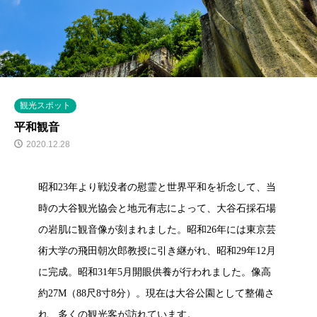
観光スポット
平和観音
2020.12.28
昭和23年より戦没者の慰霊と世界平和を祈念して、当
時の大谷観光協会と地元有志によって、大谷石採石場
の岩肌に観音像が刻まれました。昭和26年には東京芸
術大学の飛田朝次郎教授に引き継がれ、昭和29年12月
に完成。昭和31年5月開眼供養が行われました。像高
約27M（88尺8寸8分）。現在は大谷公園として整備さ
れ、多くの観光客が訪れています。