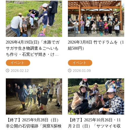
2026年4月19日(日)「水路でガ
2026年3月8日 竹でドラムを（1
サガサ生き物調査＆ごへいも
組500円）
ち作り・石窯ピザ焼き・け…
イベント
イベント
2026.02.12
2026.01.09
【終了】2025年9月28日（日）
【終了】2025年10月26日・11
非公開の石切場跡「洞窟X探検
月２日（日）「サツマイモ収