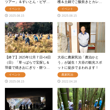
ツアー」＆すいとん・ピザ…
穫＆土鍋でご飯炊きとカレ…
イベント
イベント
2025.08.15
2025.08.15
【終了】2025年12月７日•14日
大谷に農家民泊「農泊かと
（日）「草っぱらで宝探し＆
う」が誕生！大谷の観光スポ
羽釜で焼きおにぎり・餅つ…
ットに徒歩でまわれます！
イベント
農家民泊
2025.08.15
2022.04.18