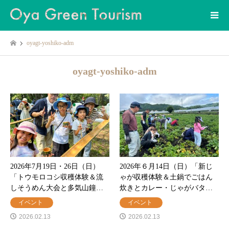
oyagt-yoshiko-adm
oyagt-yoshiko-adm
2026年7月19日・26日（日）
2026年６月14日（日）「新じ
「トウモロコシ収穫体験＆流
ゃが収穫体験＆土鍋でごはん
しそうめん大会と多気山鐘…
炊きとカレー・じゃがバタ…
イベント
イベント
2026.02.13
2026.02.13