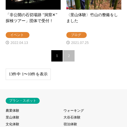
「非公開の石切場跡 “洞窟✕”
〈里山体験〉竹山の整備をし
探検ツアー」団体で受付！
ました
イベント
ブログ
2022.04.13
2021.07.25
1
2
13件中 1〜10件を表示
プラン・スポット
農業体験
ウォーキング
里山体験
大谷石体験
文化体験
宿泊体験