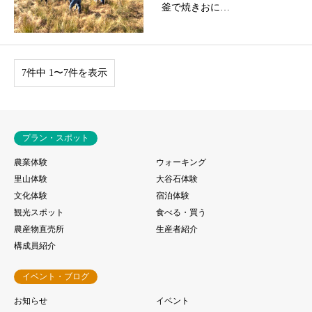
釜で焼きおに…
7件中 1〜7件を表示
プラン・スポット
農業体験
ウォーキング
里山体験
大谷石体験
文化体験
宿泊体験
観光スポット
食べる・買う
農産物直売所
生産者紹介
構成員紹介
イベント・ブログ
お知らせ
イベント