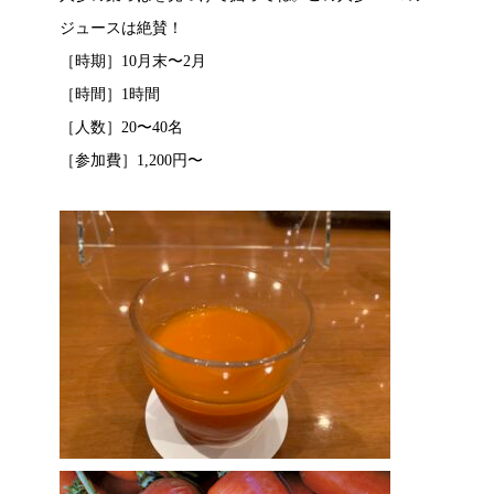
ジュースは絶賛！
［時期］10月末〜2月
［時間］1時間
［人数］20〜40名
［参加費］1,200円〜